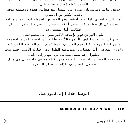
الأسود
، قطع مُختارة بعنايةلتلبي
جميع رغباتك ومناسباتك. تميزي في المساء مع
فساتين فخمه
ومصممة بدقة
لجذب الكثير من الأنظار.
أما بالنسبة لمحبي الراحة والأناقة، توفر
الفساتين الطويلة
لدينا صورة مثالية
تتجسد في كل خطوة. كما تضفي أناقة الفستان الأبيض جاذبية فريدة على
إطلالتك، أما الفستان ذو
اللون الوردي فهو الإضافة الأكثر تميزاً إلى مجموعتك.
تعتبر فساتيننا ذات اللون الأحمر مثالاً حقيقاً للجرأةبالنسبة للمرأة العصرية
والمواكبة للموضة، كما تجمع الفساتين بنمط قميص بين الخياطة الكلاسيكية
والذوق المعاصر. أما الفساتين المتوسطة الطول فهي خيارك الأمثل، حيث توفر
مظهراً راقياً ينتقل بسلاسة من النهار إلى الليل.
مجموعة الفساتين الخاصة بنا ليست مجرد قطع ملابس عادية، بل هي مثال
توصيل مجاني لجميع الطلبات أونلاين
حقيقي للتعبير عن الذات والجمال المُتفرد.
Free returns and exchanges
التوصيل خلال 1 إلى 2 يوم عمل
SUBSCRIBE TO OUR NEWSLETTER
البريد الإلكتروني