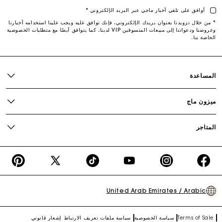
أوافق على تلقي أخبار ماجي عبر البريد الإلكتروني *
* من خلال تزويدنا بعنوان بريدك الإلكتروني، فإنك توافق عليه ويجب علينا استخدامه أخبارنا
وعروضنا ودعواتنا إلى مبيعات المتسوقين VIP لدينا، كما يتوافق أيضًا مع متطلبات الخصوصية
الخاصة بنا.
المساعدة
ميزون ماج
المتاجر
interest
X
TikTok
YouTube
Instagram
Facebook
(Twitter)
United Arab Emirates / Arabic
Terms of Sale
سياسة الخصوصية
سياسة ملفات تعريف الارتباط
إشعار قانوني