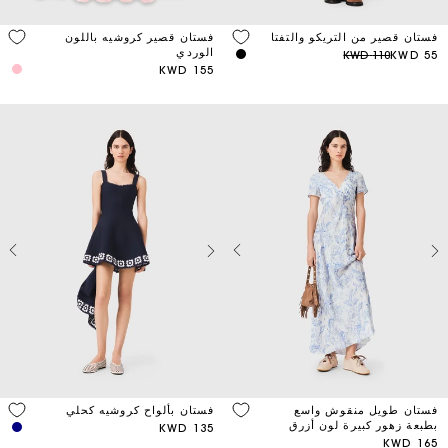
فستان قصير من التريكو والتفتا
فستان قصير كروشيه باللون
الوردي
110 KWD
55 KWD
155 KWD
فستان طويل منقوش واسع
فستان بألواح كروشيه كحلي
بطبعة زهور كبيرة لون أزرق
135 KWD
سماوي
165 KWD