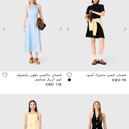
فستان ماكسي بظهر مكشوف
فستان قصير محبوك أسود
لون أزرق سماوي
95 KWD
135 KWD