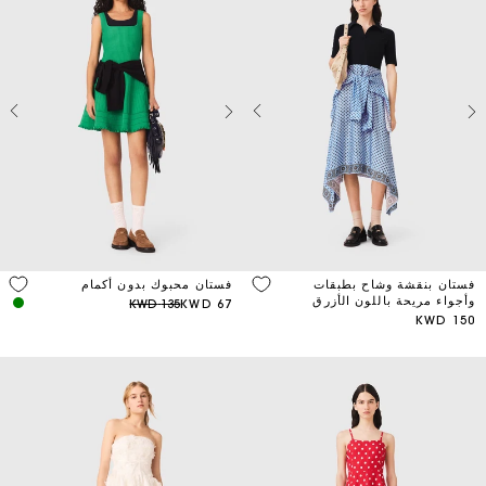
فستان بنقشة وشاح بطبقات
فستان محبوك بدون أكمام
وأجواء مريحة باللون الأزرق
135 KWD
67 KWD
الفاتح
150 KWD