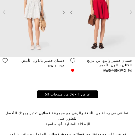
فستان قصير واسع من مزيج
فستان قصير باللون الأبيض
الكتان باللون الأحمر
125 KWD
135 KWD
94 KWD
عرض 1 - 36 من منتجات 63
انطلقي في رحلة من الأناقة والرقي مع مجموعة
فساتين
تعتبر وجهتك الأفضل
للعثور على
الإطلالة المثالية لأي مناسبة.
تعرفي على مجموعتنا من
فساتين سهرة
،
فساتين المخمل،
فساتين باللون