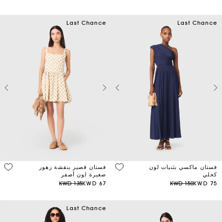
Last Chance
Last Chance
فستان ماكسي بثنيات لون
فستان قصير بنقشة زهور
كحلي
صغيرة لون أصفر
135 KWD
67 KWD
150 KWD
75 KWD
Last Chance