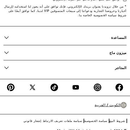
* من خلال تزويدنا بعنوان بريدك الإلكتروني، فإنك توافق على أنه يجوز لنا استخدامه لإرسال
أخبارنا وعروضنا التجارية ودعواتنا إلى مبيعات المتسوقين VIP لدينا، كما توافق أيضًا على
شروط سياسة الخصوصية الخاصة بنا.
المساعدة
ميزون ماج
المتاجر
interest
X
TikTok
YouTube
Instagram
Facebook
(Twitter)
الكويت / العربية
شروط البيع
سياسة الخصوصية
سياسة ملفات تعريف الارتباط
إشعار قانوني