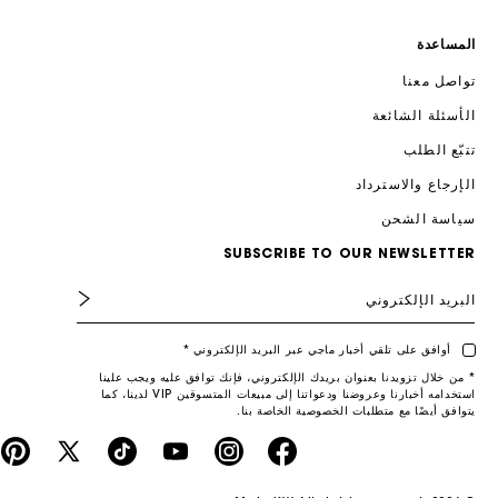
المساعدة
تواصل معنا
الأسئلة الشائعة
تتبّع الطلب
الإرجاع والاسترداد
سياسة الشحن
SUBSCRIBE TO OUR NEWSLETTER
البريد الإلكتروني
أوافق على تلقي أخبار ماجي عبر البريد الإلكتروني *
* من خلال تزويدنا بعنوان بريدك الإلكتروني، فإنك توافق عليه ويجب علينا
استخدامه أخبارنا وعروضنا ودعواتنا إلى مبيعات المتسوقين VIP لدينا، كما
يتوافق أيضًا مع متطلبات الخصوصية الخاصة بنا.
erest
X
TikTok
YouTube
Instagram
Facebook
(Twitter)