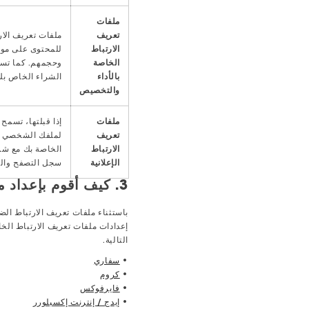
ملفات
تعريف
ملفات تعريف الار
الارتباط
للمحتوى على موقع
الخاصة
وحجمهم. كما تسم
بالأداء
الشراء الخاص بك 
والتخصيص
ملفات
إذا قبلتها، تسمح
تعريف
لملفك الشخصي ومج
الارتباط
الخاصة بك مع شرك
الإعلانية
سجل التصفح والش
3. كيف أقوم بإعداد ملفات تعريف الارتباط؟
باستثناء ملفات تعريف الارتباط ال
إعدادات ملفات تعريف الارتباط الخ
التالية.
•
سفاري
•
كروم
•
فايرفوكس
•
إيدج / إنترنت إكسبلورر