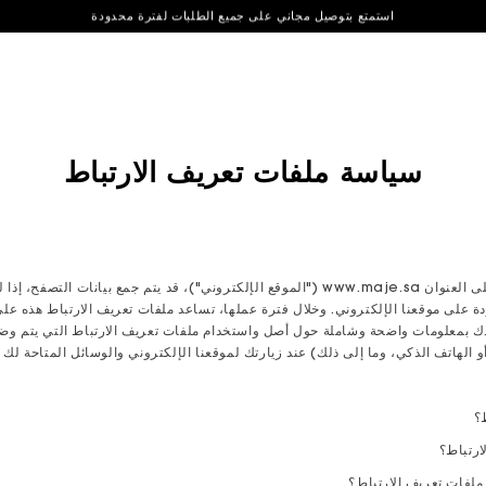
استمتع بتوصيل مجاني على جميع الطلبات لفترة محدودة
احصل على خصم 10% على طلبك الأول* | استخدم الرمز الترويجي WELCOME10
سياسة ملفات تعريف الارتباط
عند تصفحك لموقعنا الإلكتروني، على العنوان www.maje.sa ("الموقع الإلكتروني")، قد يتم جمع
دة على موقعنا الإلكتروني. وخلال فترة عملها، تساعد ملفات تعريف الارتباط هذه عل
ك بمعلومات واضحة وشاملة حول أصل واستخدام ملفات تعريف الارتباط التي يتم و
و الهاتف الذكي، وما إلى ذلك) عند زيارتك لموقعنا الإلكتروني والوسائل المتاحة لك