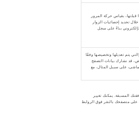
 قبلتها، بقياس حركة المرور
لال تحديد إحصائيات الزوار
إلكتروني بناءً على سجل
لتي يتم تعديلها وتخصيصها وفقًا
ض، قد نشارك بيانات التصفح
تماشى، على سبيل المثال، مع
قتك المسبقة. يمكنك تغيير
ة على متصفحك بالنقر فوق الروابط