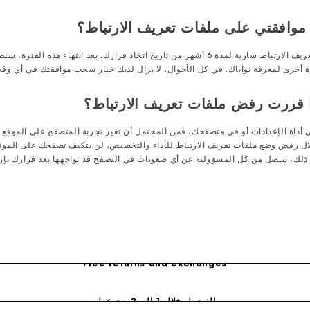
ستظل موافقتك على وضع ملفات تعريف الارتباط سارية لمدة 6 أشهر من تاريخ اتخاذ قرارك. بعد ا
ة أخرى لمعرفة نواياك. في كل الأحوال، لا يزال لديك خيار سحب موافقتك في أي وقت
ي أداة الإعدادات أو في متصفحك، فمن المحتمل أن تغير تجربة المتصفح على الموقع 
ال رفض وضع ملفات تعريف الارتباط للأداء والتخصيص، لن يتكيف تصفحك على الموقع
 ذلك، نتنصل من كل المسؤولية عن أي صعوبات في التصفح قد تواجهها بعد قرارك بإزا
توصيل مجاني لجميع الطلبات أونلاين
Free returns and exchanges
التوصيل خلال 1 إلى 2 يوم عمل