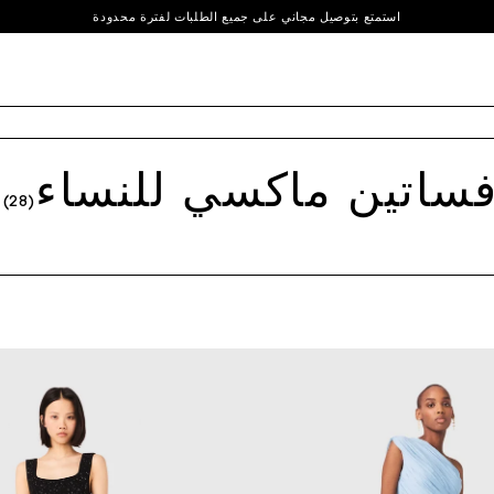
استمتع بتوصيل مجاني على جميع الطلبات لفترة محدودة
احصل على خصم 10% على طلبك الأول* | استخدم الرمز الترويجي WELCOME10
ساتين ماكسي للنساء
(28)