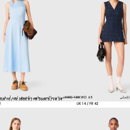
لكحلي
65 KWD
130 KWD
فستان ماكسي بظهر مكشوف لون أزرق س
0
UK 10 / FR 38
UK 8 / FR 36
UK 6 / FR 34
2
UK 14 / FR 42