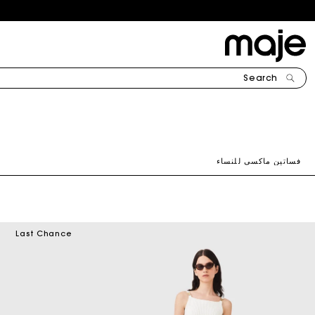
اشترِ 3 قطع أو أكثر واحصل على خصم 15% — يسري على المنتجات بالسعر الكامل — استخدم الرمز: B3G15
Search
اشتري 2 أو أكثر واحصل على خصم 10% - ساري على المنتجات ذات السعر الكامل-استخدم الرمز: B2G10
ا
ف
ل
فساتين ماكسي للنساء
م
ج
م
Last Chance
و
ع