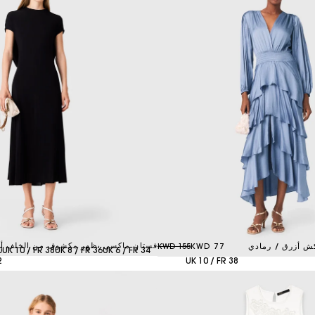
فستان ماكسي بظهر مكشوف من الخلف أ
 أزرق / رمادي
77 KWD
155 KWD
0
UK 10 / FR 38
UK 8 / FR 36
UK 6 / FR 34
2
UK 10 / FR 38