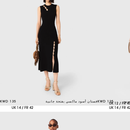
سود
125 KWD
فستان أسود ماكسي بفتحة جانبية
135 KWD
UK 12 / FR 4
UK 14 / FR 42
UK 14 / FR 4