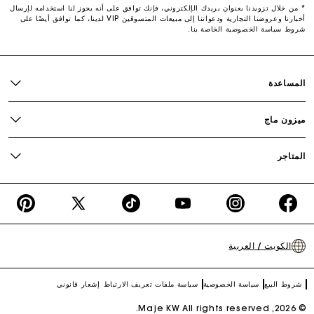
* من خلال تزويدنا بعنوان بريدك الإلكتروني، فإنك توافق على أنه يجوز لنا استخدامه لإرسال
أخبارنا وعروضنا التجارية ودعواتنا إلى مبيعات المتسوقين VIP لدينا، كما توافق أيضًا على
شروط سياسة الخصوصية الخاصة بنا.
المساعدة
ميزون ماج
المتاجر
interest
X
TikTok
YouTube
Instagram
Facebook
(Twitter)
الكويت / العربية
شروط البيع
سياسة الخصوصية
سياسة ملفات تعريف الارتباط
إشعار قانوني
Maje KW
All rights reserved.
© 2026,