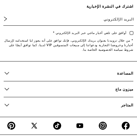
اشترك في النشرة الإخبارية
التوصيل خلال 1 إلى 2 يوم عمل
البريد الإلكتروني
أوافق على تلقي أخبار ماجي عبر البريد الإلكتروني *
* من خلال تزويدنا بعنوان بريدك الإلكتروني، فإنك توافق على أنه يجوز لنا استخدامه لإرسال
أخبارنا وعروضنا التجارية ودعواتنا إلى مبيعات المتسوقين VIP لدينا، كما توافق أيضًا على
شروط سياسة الخصوصية الخاصة بنا.
المساعدة
ميزون ماج
المتاجر
interest
X
TikTok
YouTube
Instagram
Facebook
(Twitter)