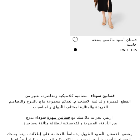
فستان أسود ماكسي بفتحة
جانبية
135 KWD
فساتين سوداء
، بتصاميم كلاسيكية ومعاصرة، تعتبر من
القطع المميزة والدائمة الاستخدام. تعدكم مجموعة ماج بالتنوع والتصاميم
الفريدة والمثالية لمختلف الأذواق والمناسبات.
ارتقي بخزانة ملابسك مع
فساتين سهرة
سوداء
تمزج
بين الأناقة، العصرية والكلاسيكية لإطلالة متألقة وساحرة.
يضفي الفستان الأسود الطويل إحساساً بالفخامة على إطلالتك، بينما يمنحك
الفستان الأسود والأبيض لمسة من الكلاسيكية الفريدة، يمكنك أيضاً اختيار