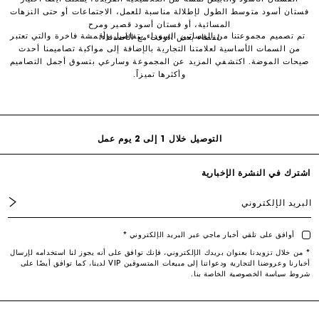
فستان أسود متوسط ​​الطول لإطلالة مناسبة للعمل، الاجتماعات أو حتى النزهات
المسائية، أو فستان أسود قصير ومرح
تم تصميم مجموعتنا من الفساتين السوداء بتفاصيل وأقمشة فاخرة والتي تعتبر
لقضاء بعض الوقت مع الأصدقاء.
من السمات الأساسية لعلامتنا التجارية بالإضافة إلى مواكبة تصاميمنا أحدث
توصيل مجاني لجميع الطلبات أونلاين
صيحات الموضة. اكتشفي المزيد عن المجموعة وسارعي بتسوق أجمل التصاميم
وأكثرها تميزاً.
إرجاع واستبدال مجاني
التوصيل خلال 1 إلى 2 يوم عمل
اشترك في النشرة الإخبارية
البريد الإلكتروني
أوافق على تلقي أخبار ماجي عبر البريد الإلكتروني *
* من خلال تزويدنا بعنوان بريدك الإلكتروني، فإنك توافق على أنه يجوز لنا استخدامه لإرسال
أخبارنا وعروضنا التجارية ودعواتنا إلى مبيعات المتسوقين VIP لدينا، كما توافق أيضًا على
شروط سياسة الخصوصية الخاصة بنا.