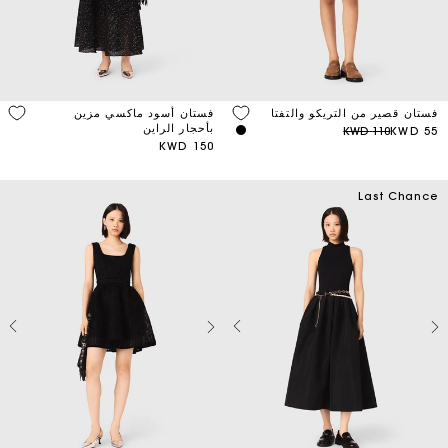
Color
Price
فستان قصير من التريكو والتفتا
فستان أسود ماكسي مزين
بأحجار الراين
110 KWD
55 KWD
Discount
150 KWD
Last Chance
Season
Material
Sleeve
Length
Length